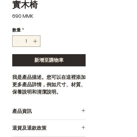
實木椅
價
690 MMK
格
數量
*
新增至購物車
我是產品描述。您可以在這裡添加
更多產品詳情，例如尺寸、材質、
保養說明和清潔說明。
產品資訊
這裡非常適合添加更多產品訊息，例如
退貨及退款政策
尺寸
、
材質
、
保養
和
清潔說明
。您也可
以在這裡重點介紹產品的獨特之處以及