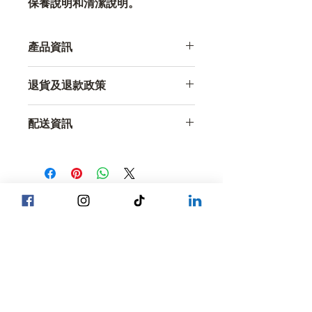
保養說明和清潔說明。
產品資訊
這裡非常適合添加更多產品訊息，例如
退貨及退款政策
尺寸
、
材質
、
保養
和
清潔說明
。您也可
以在這裡重點介紹產品的獨特之處以及
我是一個很好的平台，可以告知您的客
顧客能從中獲得哪些好處。
配送資訊
戶，如果他們對購買的商品不滿意該怎
麼辦。
這裡非常適合添加更多關於您的
運送方
式
、
包裝
和
費用的
資訊。
輕鬆退換貨
輕鬆便捷的流程
提供清晰明了的
運輸政策
資訊是建立信
建立客戶信心
任、讓客戶放心購買的好方法。
制定簡單明了的退款或換貨政策是建立
信任、讓顧客放心購買的好方法。
Head Office YGN :
巴甘街，SP麵包店總部