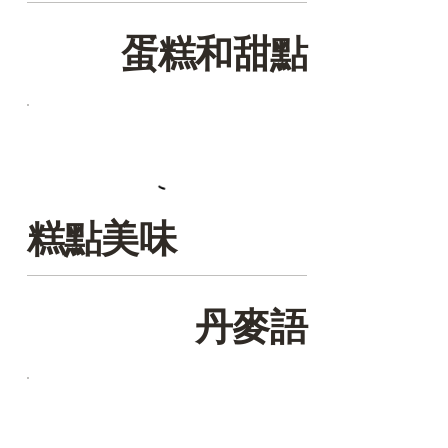
蛋糕和甜點
糕點美味
丹麥語