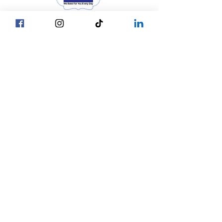
Head Office YGN :
巴甘街，SP麵包店總部
Head Office MDY :
Yar Taw - Mandalay
巴甘街，SP麵包店
我們的位置
總部
☎ +95 9777762488
仰光
☎ +95 9752777794
曼德勒
內比都
☎ +95 9752777784
© 2027 SP Bakery
Privacy Policy