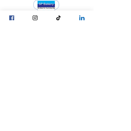
Head Office YGN :
巴甘街，SP麵包店總部
Head Office MDY :
Yar Taw - Mandalay
巴甘街，SP麵包店
我們的位置
總部
☎ +95 9777762488
仰光
☎ +95 9752777794
曼德勒
內比都
☎ +95 9752777784
© 2027 SP Bakery
Privacy Policy