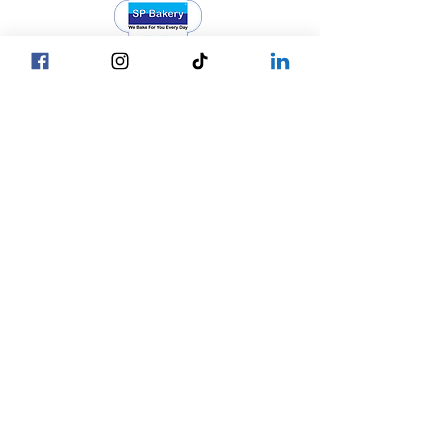
Head Office YGN :
巴甘街，SP麵包店總部
Head Office MDY :
Yar Taw - Mandalay
巴甘街，SP麵包店
我們的位置
總部
☎ +95 9777762488
仰光
☎ +95 9752777794
曼德勒
內比都
☎ +95 9752777784
© 2027 SP Bakery
Privacy Policy