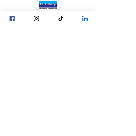
Head Office YGN :
巴甘街，SP麵包店總部
Head Office MDY :
Yar Taw - Mandalay
巴甘街，SP麵包店
我們的位置
總部
☎ +95 9777762488
仰光
☎ +95 9752777794
曼德勒
內比都
☎ +95 9752777784
© 2027 SP Bakery
Privacy Policy