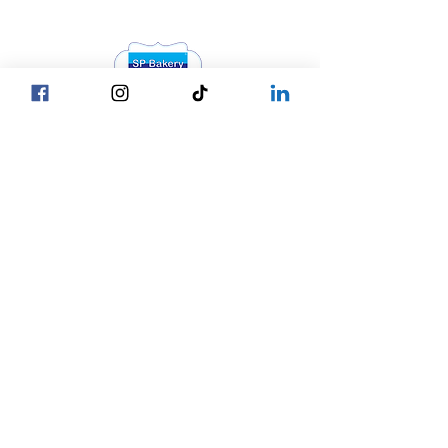
Head Office YGN :
Bagan street, SP Bakery Head Office
Head Office MDY :
Yar Taw - Mandalay
Contact Us :
Our Locations
☎ +95 9777762488
Yangon
☎ +95 9752777794
Mandalay
Nay Pyi Taw
☎ +95 9752777784
Copy © 2027 by SP Bakery
Co.,Ltd. All Rights Reserved.